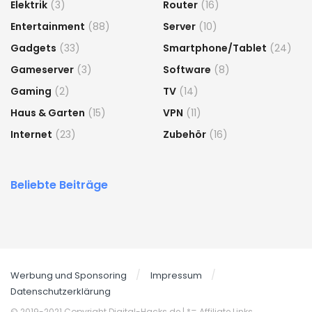
Elektrik
(3)
Router
(16)
Entertainment
(88)
Server
(10)
Gadgets
(33)
Smartphone/Tablet
(24)
Gameserver
(3)
Software
(8)
Gaming
(2)
TV
(14)
Haus & Garten
(15)
VPN
(11)
Internet
(23)
Zubehör
(16)
Beliebte Beiträge
Werbung und Sponsoring
Impressum
Datenschutzerklärung
© 2019-2021 Copyright Digital-Hacks.de
| *= Affiliate Links