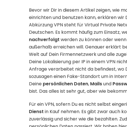
Bevor wir Dir in diesem Artikel zeigen, wie m
einrichten und benutzen kann, erklären wir 
Abkürzung VPN steht für Virtual Private Ne
Deutschen. Es kommt häufig zum Einsatz, 
nachverfolgt
werden zu können oder wenn 
außerhalb erreichen will. Genauer erklärt b
Welt auf Dein Firmennetzwerk und alle zugeh
Deine Lokalisierung per IP in einem VPN nich
Anfrage verarbeitet nicht da befindest, wo 
sozusagen einen Fake-Standort um in Internet
Deine
persönlichen
Daten
,
Mails
und
Passw
bist. Das alles ist sehr gut, aber wie beko
Für ein VPN, sofern Du es nicht selbst einge
Dienst
in Kauf nehmen. Es gibt zwar auch kos
zuverlässig und sicher wie die bezahlten. Z
persönlichen Daten passiert. Wir haben hie