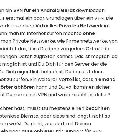
an ein
VPN für ein Android Gerät
downloaden,
Dir erstmal ein paar Grundlagen über ein VPN. Die
twork oder auch
Virtuelles Privates Netzwerk
im
wenn man im Internet surfen möchte
ohne
man Private Netzwerke, wie Firmennetzwerke, von
edeutet das, dass Du dann von jedem Ort auf der
örigen Daten zugreifen kannst. Das ist möglich, da
t möglich ist und Du Dich für den Server der die
Du Dich eigentlich befindest. Du benutzt dann
 zu surfen. Ein weiterer Vorteil ist, dass
niemand
örter
abhören
kann und Du vollkommen sicher
mmst Du nun so ein VPN und was braucht es dafür?
richtet hast, musst Du meistens einen
bezahlten
tenlose Dienste, aber diese sind längst nicht so
udem weißt Du nicht, was dort mit Deinen
r ein paar
gute Anbieter
mit Support für VPN