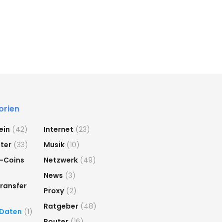
orien
ein
(42)
Internet
(23)
ter
(33)
Musik
(10)
-Coins
Netzwerk
(49)
News
(3)
ransfer
Proxy
(2)
Ratgeber
(48)
 Daten
(1)
Router
(16)