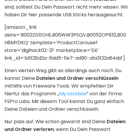
sind, solltest Du Dein Passwort nicht mehr wissen. Wir
haben Dir hier passende USB Sticks herausgesucht:
[amazon_link
asins=’B002ZD0OHE,B06WW3PSQV,B0052OP932,B00
H8MYDKQ‘ template=’ProductCarousel‘
store=’digihack02-21′ marketplace=’DE‘
link_id=’b6128d2a-6dd5-11e7-ad90-a1a3132a64dd‘]
Einen vierten Weg gibt es allerdings auch noch. Du
kannst Deine
Dateien und Ordner verschlüsseln
mithilfe von Freeware Tools. Wir empfehlen Dir
hierfür das Programm „
My Lockbox
“ von der Firma
FSPro Labs. Mit diesem Tool kannst Du ganz einfach
Deine Dateien und Ordner verschlüsseln.
Nur pass auf. Wie schon gewarnt sind Deine
Dateien
und Ordner verloren
, wenn Du Dein Passwort