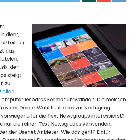
em
ln dient,
roßteil der
zt das
Dateien.
sik, der
ps steigt
en zu
iellen
en Computer lesbares Format umwandelt. Die meisten
rovider Deiner Wahl kostenlos zur Verfügung
h vorwiegend für die Text Newsgroups interessierst?
 Du nur die reinen Text Newsgroups verwenden,
er der Usenet Anbieter. Wie das geht? Dafür