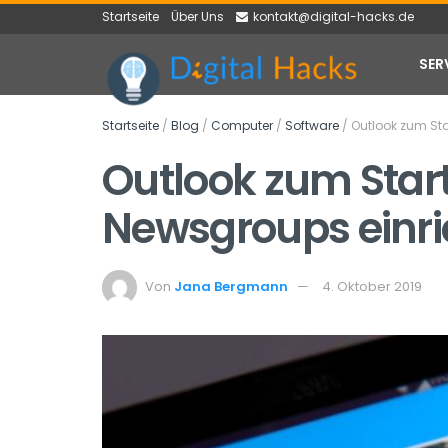
Startseite
Über Uns
kontakt@digital-hacks.de
SER
Startseite
/
Blog
/
Computer
/
Software
/
Outlook zum Sta
Outlook zum Star
Newsgroups einri
Von
Jana Bergmann
4. Oktober 2019