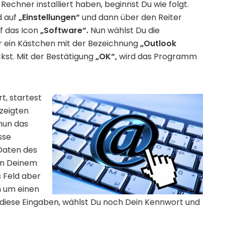
Rechner installiert haben, beginnst Du wie folgt.
d auf
„Einstellungen“
und dann über den Reiter
uf das Icon
„Software“.
Nun wählst Du die
ir ein Kästchen mit der Bezeichnung
„Outlook
ckst. Mit der Bestätigung
„OK“,
wird das Programm
t, startest
zeigten
nun das
sse
Daten des
on Deinem
s Feld aber
h um einen
 diese Eingaben, wählst Du noch Dein Kennwort und