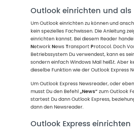
Outlook einrichten und al
Um Outlook einrichten zu können und ansch
kein spezielles Fachwissen. Die Anleitung z
einrichten kannst. Bei diesem Reader hande
N
etwork
N
ews
T
ransport
P
rotocol. Doch Vo
Betriebssystem Du verwendest, kann es sein
sondern einfach Windows Mail heißt. Aber k
dieselbe Funktion wie der Outlook Express 
Um Outlook Express Newsreader, oder eben 
musst Du den Befehl
„News“
zum Outlook F
startest Du dann Outlook Express, beziehun
dann den Newsreader.
Outlook Express einrichten