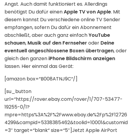
Angst. Auch damit funktioniert es. Allerdings
benötigst Du dafür einen
Apple TV von Apple
. Mit
diesem kannst Du verschiedene online TV Sender
empfangen, sofern Du dafür ein Abonnement
abschließt, aber auch ganz einfach
YouTube
schauen
,
Musik auf den Fernseher
oder
Deine
eventuell angeschlossene Boxen übertragen
, oder
gleich den ganzen
iPhone Bildschirm anzeigen
lassen. Hier einmal das Gerät:
[amazon box=“B008ATNJ9C“/]
[su_button
url=“https://rover.ebay.com/rover/1/707-53477-
19255-0/1?
mpre=https%3A%2F%2Fwww.ebay.de%2Fp%2F12726
4299&campid=5338385462&toolid=10001&customid
=3″ target=“blank“ size=“5″]Jetzt Apple AirPort