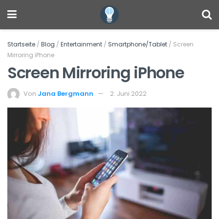
Startseite
/
Blog
/
Entertainment
/
Smartphone/Tablet
/
Screen
Mirroring iPhone
Screen Mirroring iPhone
Von
Jana Bergmann
2. Juni 2022