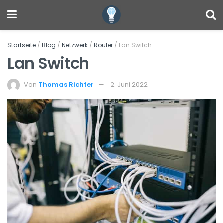
Startseite
/
Blog
/
Netzwerk
/
Router
/
Lan Switch
Lan Switch
Von
Thomas Richter
2. Juni 2022