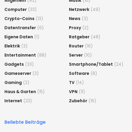
Allgemein
(42)
Musik
(10)
Computer
(33)
Netzwerk
(49)
Crypto-Coins
(13)
News
(3)
Datentransfer
(6)
Proxy
(2)
Eigene Daten
(1)
Ratgeber
(48)
Elektrik
(3)
Router
(16)
Entertainment
(88)
Server
(10)
Gadgets
(33)
Smartphone/Tablet
(24)
Gameserver
(3)
Software
(8)
Gaming
(2)
TV
(14)
Haus & Garten
(15)
VPN
(11)
Internet
(23)
Zubehör
(16)
Beliebte Beiträge