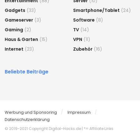
Entertainment
(88)
Server
(10)
Gadgets
(33)
Smartphone/Tablet
(24)
Gameserver
(3)
Software
(8)
Gaming
(2)
TV
(14)
Haus & Garten
(15)
VPN
(11)
Internet
(23)
Zubehör
(16)
Beliebte Beiträge
Werbung und Sponsoring
Impressum
Datenschutzerklärung
© 2019-2021 Copyright Digital-Hacks.de
| *= Affiliate Links