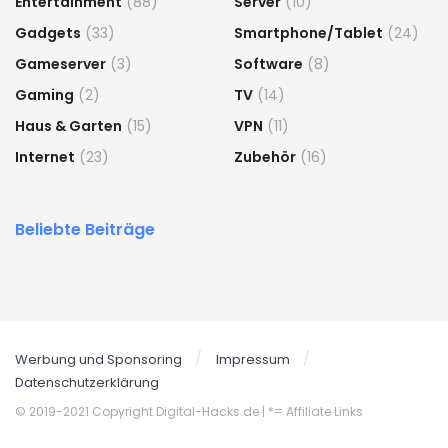
Entertainment
(88)
Server
(10)
Gadgets
(33)
Smartphone/Tablet
(24)
Gameserver
(3)
Software
(8)
Gaming
(2)
TV
(14)
Haus & Garten
(15)
VPN
(11)
Internet
(23)
Zubehör
(16)
Beliebte Beiträge
Werbung und Sponsoring
Impressum
Datenschutzerklärung
© 2019-2021 Copyright Digital-Hacks.de
| *= Affiliate Links