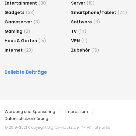
Entertainment
(88)
Server
(10)
Gadgets
(33)
Smartphone/Tablet
(24)
Gameserver
(3)
Software
(8)
Gaming
(2)
TV
(14)
Haus & Garten
(15)
VPN
(11)
Internet
(23)
Zubehör
(16)
Beliebte Beiträge
Werbung und Sponsoring
Impressum
Datenschutzerklärung
© 2019-2021 Copyright Digital-Hacks.de
| *= Affiliate Links