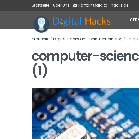
Startseite
Über Uns
kontakt@digital-hacks.de
SER
Startseite
/
Digital-Hacks.de – Dein Technik Blog
/
compu
computer-scien
(1)