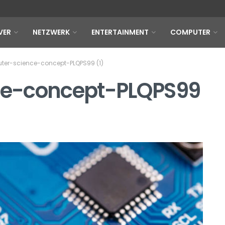
VER
NETZWERK
ENTERTAINMENT
COMPUTER
ter-science-concept-PLQPS99 (1)
ce-concept-PLQPS99