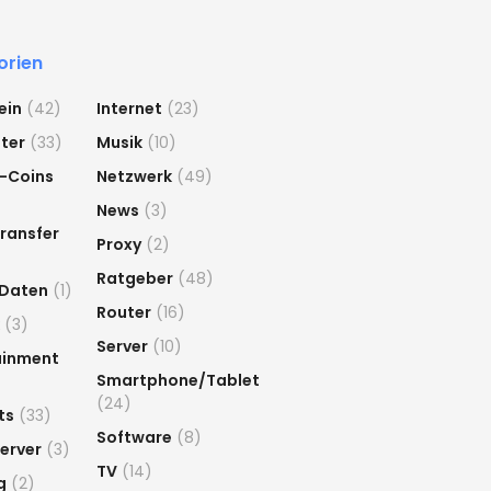
orien
ein
(42)
Internet
(23)
ter
(33)
Musik
(10)
-Coins
Netzwerk
(49)
News
(3)
ransfer
Proxy
(2)
Ratgeber
(48)
 Daten
(1)
Router
(16)
(3)
Server
(10)
ainment
Smartphone/Tablet
(24)
ts
(33)
Software
(8)
erver
(3)
TV
(14)
g
(2)