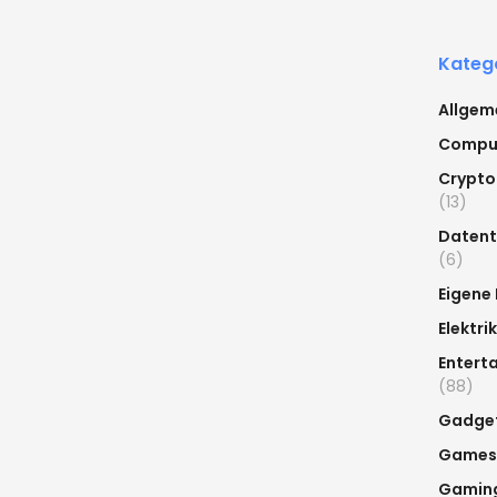
Kateg
Allgem
Compu
Crypto
(13)
Datent
(6)
Eigene
Elektrik
Entert
(88)
Gadge
Games
Gamin