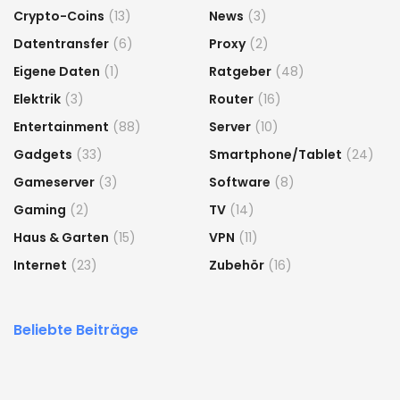
Crypto-Coins
(13)
News
(3)
Datentransfer
(6)
Proxy
(2)
Eigene Daten
(1)
Ratgeber
(48)
Elektrik
(3)
Router
(16)
Entertainment
(88)
Server
(10)
Gadgets
(33)
Smartphone/Tablet
(24)
Gameserver
(3)
Software
(8)
Gaming
(2)
TV
(14)
Haus & Garten
(15)
VPN
(11)
Internet
(23)
Zubehör
(16)
Beliebte Beiträge