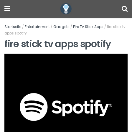
Startseite
/
Entertainment
/
Gadgets
/
Fire Tv Stick Apps
/
fire stick tv
apps spotify
fire stick tv apps spotify