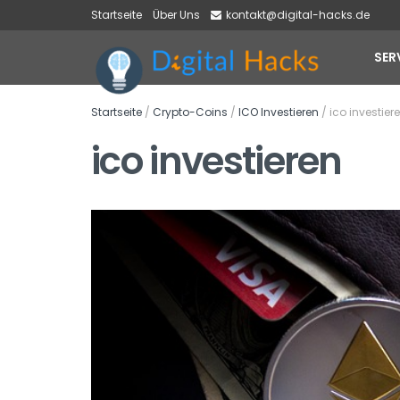
Startseite
Über Uns
kontakt@digital-hacks.de
SER
Startseite
/
Crypto-Coins
/
ICO Investieren
/
ico investier
ico investieren