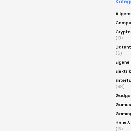
Kateg
Allgem
Compu
Crypto
(13)
Datent
(6)
Eigene
Elektrik
Entert
(88)
Gadge
Games
Gamin
Haus &
(15)