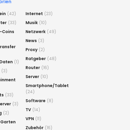
orien
ein
(42)
Internet
(23)
ter
(33)
Musik
(10)
-Coins
Netzwerk
(49)
News
(3)
ransfer
Proxy
(2)
Ratgeber
(48)
 Daten
(1)
Router
(16)
(3)
Server
(10)
ainment
Smartphone/Tablet
(24)
ts
(33)
Software
(8)
erver
(3)
TV
(14)
g
(2)
VPN
(11)
 Garten
Zubehör
(16)