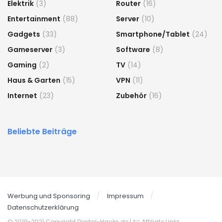
Elektrik
(3)
Router
(16)
Entertainment
(88)
Server
(10)
Gadgets
(33)
Smartphone/Tablet
(24)
Gameserver
(3)
Software
(8)
Gaming
(2)
TV
(14)
Haus & Garten
(15)
VPN
(11)
Internet
(23)
Zubehör
(16)
Beliebte Beiträge
Werbung und Sponsoring
Impressum
Datenschutzerklärung
© 2019-2021 Copyright Digital-Hacks.de
| *= Affiliate Links