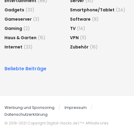
Entertainment
(88)
Server
(10)
Gadgets
(33)
Smartphone/Tablet
(24)
Gameserver
(3)
Software
(8)
Gaming
(2)
TV
(14)
Haus & Garten
(15)
VPN
(11)
Internet
(23)
Zubehör
(16)
Beliebte Beiträge
Werbung und Sponsoring
Impressum
Datenschutzerklärung
© 2019-2021 Copyright Digital-Hacks.de
| *= Affiliate Links