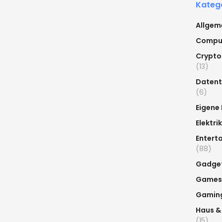
Kateg
Allgem
Compu
Crypto
(13)
Datent
(6)
Eigene
Elektrik
Entert
(88)
Gadge
Games
Gamin
Haus &
(15)