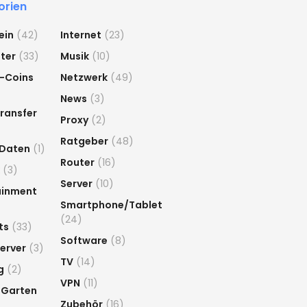
orien
ein
(42)
Internet
(23)
ter
(33)
Musik
(10)
-Coins
Netzwerk
(49)
News
(3)
ransfer
Proxy
(2)
Ratgeber
(48)
 Daten
(1)
Router
(16)
(3)
Server
(10)
ainment
Smartphone/Tablet
(24)
ts
(33)
Software
(8)
erver
(3)
TV
(14)
g
(2)
VPN
(11)
 Garten
Zubehör
(16)