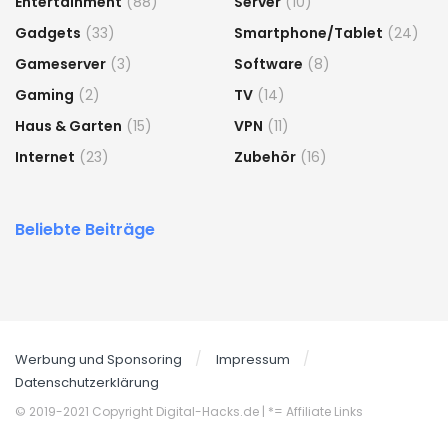
Entertainment
(88)
Server
(10)
Gadgets
(33)
Smartphone/Tablet
(24)
Gameserver
(3)
Software
(8)
Gaming
(2)
TV
(14)
Haus & Garten
(15)
VPN
(11)
Internet
(23)
Zubehör
(16)
Beliebte Beiträge
Werbung und Sponsoring
Impressum
Datenschutzerklärung
© 2019-2021 Copyright Digital-Hacks.de
| *= Affiliate Links