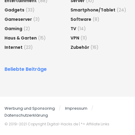
Entertainment
(88)
Server
(10)
Gadgets
(33)
Smartphone/Tablet
(24)
Gameserver
(3)
Software
(8)
Gaming
(2)
TV
(14)
Haus & Garten
(15)
VPN
(11)
Internet
(23)
Zubehör
(16)
Beliebte Beiträge
Werbung und Sponsoring
Impressum
Datenschutzerklärung
© 2019-2021 Copyright Digital-Hacks.de
| *= Affiliate Links