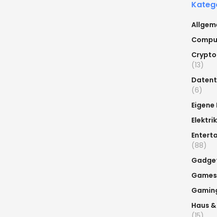
Kateg
Allgem
Compu
Crypto
(13)
Datent
(6)
Eigene
Elektrik
Entert
(88)
Gadge
Games
Gamin
Haus &
(15)