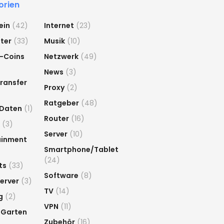
orien
ein
(42)
Internet
(23)
ter
(33)
Musik
(10)
-Coins
Netzwerk
(49)
News
(3)
ransfer
Proxy
(2)
Ratgeber
(48)
 Daten
(1)
Router
(16)
(3)
Server
(10)
ainment
Smartphone/Tablet
(24)
ts
(33)
Software
(8)
erver
(3)
TV
(14)
g
(2)
VPN
(11)
 Garten
Zubehör
(16)