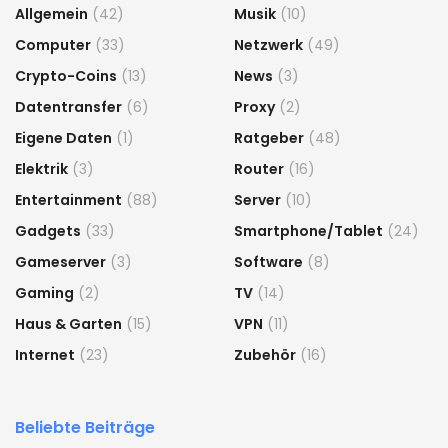
Allgemein
(42)
Musik
(10)
Computer
(33)
Netzwerk
(49)
Crypto-Coins
(13)
News
(3)
Datentransfer
(6)
Proxy
(2)
Eigene Daten
(1)
Ratgeber
(48)
Elektrik
(3)
Router
(16)
Entertainment
(88)
Server
(10)
Gadgets
(33)
Smartphone/Tablet
(24)
Gameserver
(3)
Software
(8)
Gaming
(2)
TV
(14)
Haus & Garten
(15)
VPN
(11)
Internet
(23)
Zubehör
(16)
Beliebte Beiträge