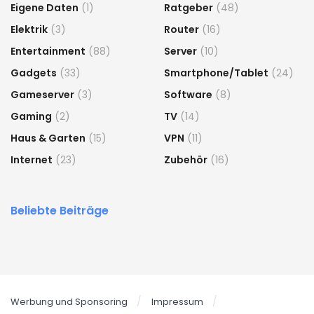
Eigene Daten
(1)
Ratgeber
(48)
Elektrik
(3)
Router
(16)
Entertainment
(88)
Server
(10)
Gadgets
(33)
Smartphone/Tablet
(24)
Gameserver
(3)
Software
(8)
Gaming
(2)
TV
(14)
Haus & Garten
(15)
VPN
(11)
Internet
(23)
Zubehör
(16)
Beliebte Beiträge
Werbung und Sponsoring
Impressum