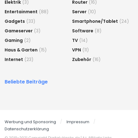
Elektrik
(3)
Router
(16)
Entertainment
(88)
Server
(10)
Gadgets
(33)
Smartphone/Tablet
(24)
Gameserver
(3)
Software
(8)
Gaming
(2)
TV
(14)
Haus & Garten
(15)
VPN
(11)
Internet
(23)
Zubehör
(16)
Beliebte Beiträge
Werbung und Sponsoring
Impressum
Datenschutzerklärung
© 2019-2021 Copyright Digital-Hacks.de
| *= Affiliate Links