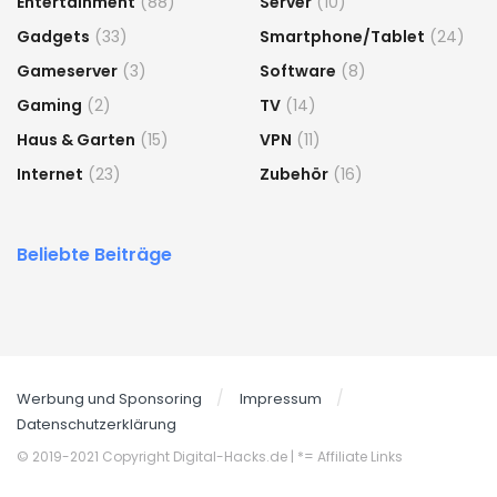
Entertainment
(88)
Server
(10)
Gadgets
(33)
Smartphone/Tablet
(24)
Gameserver
(3)
Software
(8)
Gaming
(2)
TV
(14)
Haus & Garten
(15)
VPN
(11)
Internet
(23)
Zubehör
(16)
Beliebte Beiträge
Werbung und Sponsoring
Impressum
Datenschutzerklärung
© 2019-2021 Copyright Digital-Hacks.de
| *= Affiliate Links