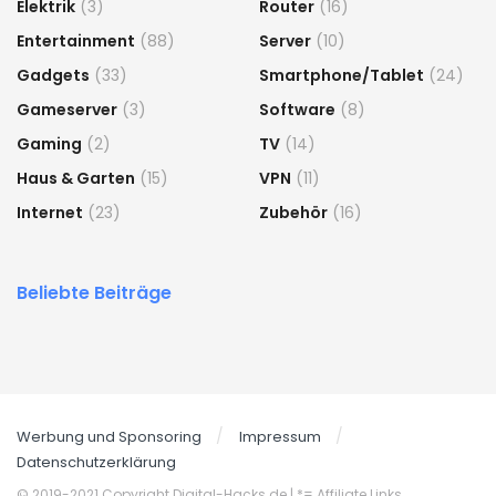
Elektrik
(3)
Router
(16)
Entertainment
(88)
Server
(10)
Gadgets
(33)
Smartphone/Tablet
(24)
Gameserver
(3)
Software
(8)
Gaming
(2)
TV
(14)
Haus & Garten
(15)
VPN
(11)
Internet
(23)
Zubehör
(16)
Beliebte Beiträge
Werbung und Sponsoring
Impressum
Datenschutzerklärung
© 2019-2021 Copyright Digital-Hacks.de
| *= Affiliate Links