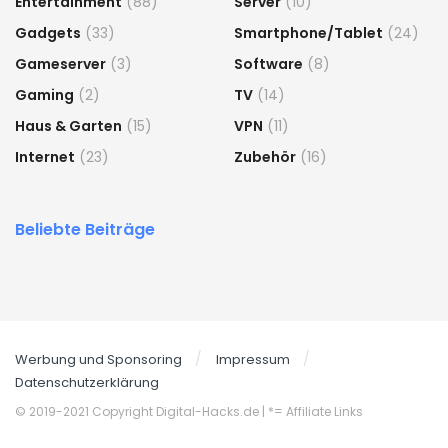
Entertainment
(88)
Server
(10)
Gadgets
(33)
Smartphone/Tablet
(24)
Gameserver
(3)
Software
(8)
Gaming
(2)
TV
(14)
Haus & Garten
(15)
VPN
(11)
Internet
(23)
Zubehör
(16)
Beliebte Beiträge
Werbung und Sponsoring
Impressum
Datenschutzerklärung
© 2019-2021 Copyright Digital-Hacks.de
| *= Affiliate Links