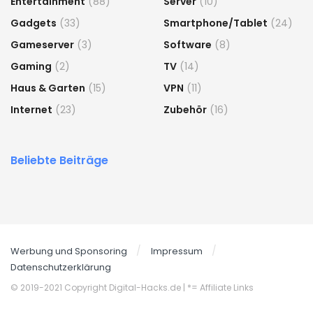
Entertainment
(88)
Server
(10)
Gadgets
(33)
Smartphone/Tablet
(24)
Gameserver
(3)
Software
(8)
Gaming
(2)
TV
(14)
Haus & Garten
(15)
VPN
(11)
Internet
(23)
Zubehör
(16)
Beliebte Beiträge
Werbung und Sponsoring
Impressum
Datenschutzerklärung
© 2019-2021 Copyright Digital-Hacks.de
| *= Affiliate Links