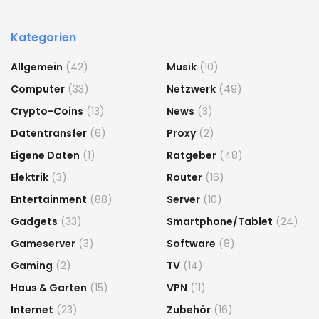
Kategorien
Allgemein
(42)
Musik
(10)
Computer
(33)
Netzwerk
(49)
Crypto-Coins
(13)
News
(3)
Datentransfer
(6)
Proxy
(2)
Eigene Daten
(1)
Ratgeber
(48)
Elektrik
(3)
Router
(16)
Entertainment
(88)
Server
(10)
Gadgets
(33)
Smartphone/Tablet
(24)
Gameserver
(3)
Software
(8)
Gaming
(2)
TV
(14)
Haus & Garten
(15)
VPN
(11)
Internet
(23)
Zubehör
(16)