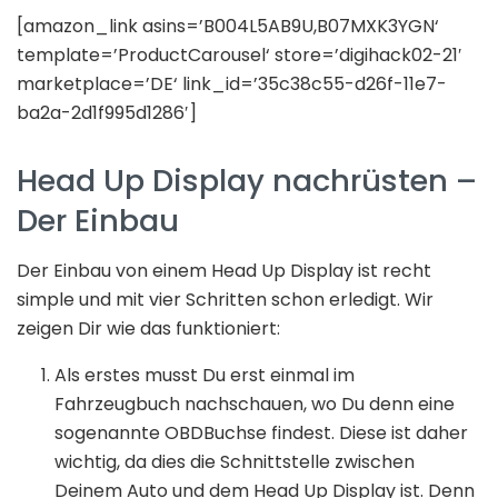
[amazon_link asins=’B004L5AB9U,B07MXK3YGN‘
template=’ProductCarousel‘ store=’digihack02-21′
marketplace=’DE‘ link_id=’35c38c55-d26f-11e7-
ba2a-2d1f995d1286′]
Head Up Display nachrüsten –
Der Einbau
Der Einbau von einem Head Up Display ist recht
simple und mit vier Schritten schon erledigt. Wir
zeigen Dir wie das funktioniert:
Als erstes musst Du erst einmal im
Fahrzeugbuch nachschauen, wo Du denn eine
sogenannte OBDBuchse findest. Diese ist daher
wichtig, da dies die Schnittstelle zwischen
Deinem Auto und dem Head Up Display ist. Denn