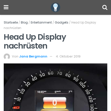
Startseite
/
Blog
/
Entertainment
/
Gadgets
/
Head Up Display
nachrüsten
Head Up Display
nachrüsten
Von
Jana Bergmann
4. Oktober 2019