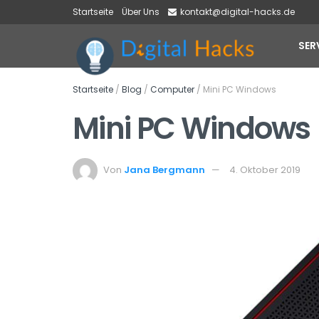
Startseite
Über Uns
kontakt@digital-hacks.de
SER
Startseite
/
Blog
/
Computer
/
Mini PC Windows
Mini PC Windows
Von
Jana Bergmann
4. Oktober 2019