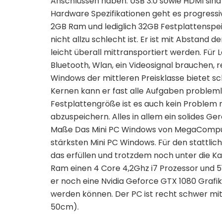
Anschlüssen haben. USB 3.0 sowie HDMI sind
Hardware Spezifikationen geht es progressi
2GB Ram und lediglich 32GB Festplattenspeic
nicht allzu schlecht ist. Er ist mit Abstand d
leicht überall mittransportiert werden. Für L
Bluetooth, Wlan, ein Videosignal brauchen, 
Windows der mittleren Preisklasse bietet s
Kernen kann er fast alle Aufgaben problemlo
Festplattengröße ist es auch kein Problem
abzuspeichern. Alles in allem ein solides Ge
Maße Das Mini PC Windows von MegaComput
stärksten Mini PC Windows. Für den stattlic
das erfüllen und trotzdem noch unter die K
Ram einen 4 Core 4,2Ghz i7 Prozessor und 51
er noch eine Nvidia Geforce GTX 1080 Grafik
werden können. Der PC ist recht schwer mit
50cm).