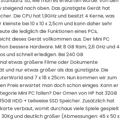
 Standard. So, wie man es erwarten würde. Von den
v steigend nach oben. Das günstigste Gerät hat
her. Die CPU hat 1,9GHz und besitzt 4 Kerne, was
er kleinste bei 10 x 10 x 2,5cm und kann daher sehr
eute die lediglich die Funktionen eines PCs,
reicht dieses Gerät vollkommen aus. Der Mini PC
chon bessere Hardware. Mit 8 GB Ram, 2,6 GHz und 4
s und schnell erledigen. Bei 240 GB
 mal etwas größere Filme oder Dokumente
rät und nur etwas größer als das günstigste. Die
erWorld sind 7 x 18 x 25cm. Nun kommen wir zum
hen Preis erwartet man doch schon einiges. Kann er
ategorie Mini PC fallen? Der Omen von HP hat 32GB
5GB HDD + teilweise SSD Speicher. Zusätzlich hat
karte verbaut, womit durchaus viele Spiele gespielt
 30Kg und deutlich größer (Abmessungen: 46 x 50 x