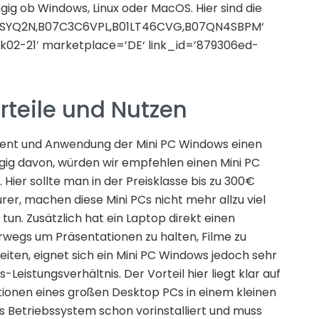
ig ob Windows, Linux oder MacOS. Hier sind die
7NZSYQ2N,B07C3C6VPL,B01LT46CVG,B07QN4SBPM‘
ck02-21′ marketplace=’DE‘ link_id=’879306ed-
teile und Nutzen
ment und Anwendung der Mini PC Windows einen
ig davon, würden wir empfehlen einen Mini PC
. Hier sollte man in der Preisklasse bis zu 300€
rer, machen diese Mini PCs nicht mehr allzu viel
tun. Zusätzlich hat ein Laptop direkt einen
erwegs um Präsentationen zu halten, Filme zu
iten, eignet sich ein Mini PC Windows jedoch sehr
s-Leistungsverhältnis. Der Vorteil hier liegt klar auf
tionen eines großen Desktop PCs in einem kleinen
as Betriebssystem schon vorinstalliert und muss