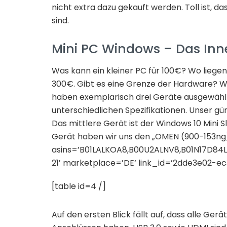
nicht extra dazu gekauft werden. Toll ist, d
sind.
Mini PC Windows – Das In
Was kann ein kleiner PC für 100€? Wo liegen
300€. Gibt es eine Grenze der Hardware? Wa
haben exemplarisch drei Geräte ausgewählt 
unterschiedlichen Spezifikationen. Unser gün
Das mittlere Gerät ist der Windows 10 Mini
Gerät haben wir uns den „OMEN (900-153ng
asins=’B01LALKOA8,B00U2ALNV8,B01N17D84L‘
21′ marketplace=’DE‘ link_id=’2dde3e02-e
[table id=4 /]
Auf den ersten Blick fällt auf, dass alle Ge