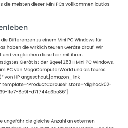
ass die meisten dieser Mini PCs vollkommen lautlos
nenleben
 die Differenzen zu einem Mini PC Windows für
s haben die wirklich teuren Geräte drauf. Wir
und vergleichen diese hier mit ihren
stigstes Gerät ist der Bqeel Z83 II Mini PC Windows.
 Slim PC von MegaComputerWorld und als teures
)“ von HP angeschaut.[amazon_link
 template=’ProductCarousel‘ store=’digihack02-
c39-11e7-8c9f-d7f744a3ba86′]
räte ungefähr die gleiche Anzahl an externen