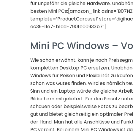
für ungefähr die gleiche Hardware. Unabhäng
besten Mini PCs:[amazon_link asins=’B0
template=’ProductCarousel‘ store=’digiha
ec39-11e7-b1ad-790fe00933b7′]
Mini PC Windows – Vor
Wie schon erwähnt, kann je nach Preisseg
kompletten Desktop PC ersetzen. Unabhäng
Windows für Reisen und Flexibilität zu kaufen
schon was Gutes finden. Wird es nämlich teu
Sinn und ein Laptop würde die gleiche Arbeit 
Bildschirm mitgeliefert. Für den Einsatz unt
schauen oder beispielsweise Fotos zu bearbe
gut und bietet gleichzeitig ein optimaler Prei
der Hand. Man hat alle Anschlüsse und Funk
PC vereint. Bei einem Mini PC Windows ist d