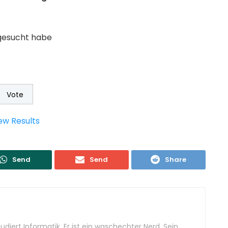
gesucht habe
ew Results
Send
Send
Share
diert Informatik. Er ist ein waschechter Nerd. Sein