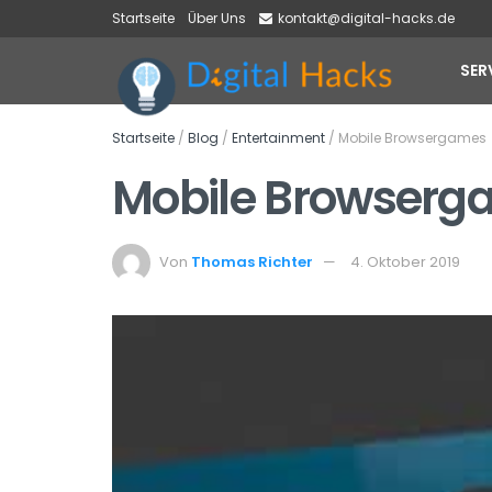
Startseite
Über Uns
kontakt@digital-hacks.de
SER
Startseite
/
Blog
/
Entertainment
/
Mobile Browsergames
Mobile Browserg
Von
Thomas Richter
4. Oktober 2019