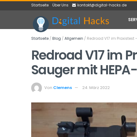
Startseite
Über Uns
kontakt@digital-hacks.de
SER
Startseite
/
Blog
/
Allgemein
/
Redroad V17 im Praxistest 
Redroad V17 im Pr
Sauger mit HEPA-F
Von
Clemens
24. März 2022