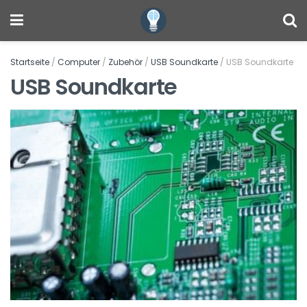
Startseite
/
Computer
/
Zubehör
/
USB Soundkarte
/
USB Soundkarte
USB Soundkarte