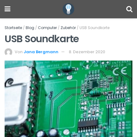
Startseite
/
Blog
/
Computer
/
Zubehör
/
USB Soundkarte
USB Soundkarte
Von
Jana Bergmann
8. Dezember 2020