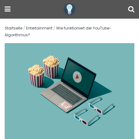
Startseite
/
Entertainment
/
Wie funktioniert der YouTube-
Algorithmus?