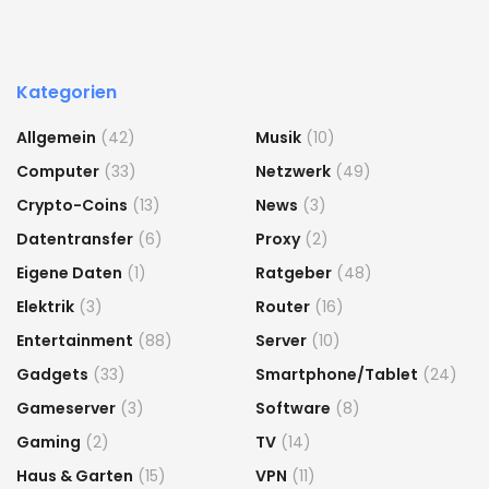
Kategorien
Allgemein
(42)
Musik
(10)
Computer
(33)
Netzwerk
(49)
Crypto-Coins
(13)
News
(3)
Datentransfer
(6)
Proxy
(2)
Eigene Daten
(1)
Ratgeber
(48)
Elektrik
(3)
Router
(16)
Entertainment
(88)
Server
(10)
Gadgets
(33)
Smartphone/Tablet
(24)
Gameserver
(3)
Software
(8)
Gaming
(2)
TV
(14)
Haus & Garten
(15)
VPN
(11)