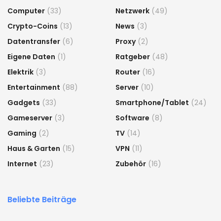
Computer
(33)
Netzwerk
(49)
Crypto-Coins
(13)
News
(3)
Datentransfer
(6)
Proxy
(2)
Eigene Daten
(1)
Ratgeber
(48)
Elektrik
(3)
Router
(16)
Entertainment
(88)
Server
(10)
Gadgets
(33)
Smartphone/Tablet
(24)
Gameserver
(3)
Software
(8)
Gaming
(2)
TV
(14)
Haus & Garten
(15)
VPN
(11)
Internet
(23)
Zubehör
(16)
Beliebte Beiträge