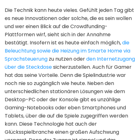
Die Technik kann heute vieles. Gefühlt jeden Tag gibt
es neue Innovationen oder solche, die es sein wollen
und wer einen Blick auf die Crowdfunding-
Plattformen wirf, sieht sich in der Annahme
bestätigt. Insofern ist es heute einfach möglich,
die
Beleuchtung sowie die Heizung im Smarte Home via
Sprachsteuerung
zu nutzen oder
den Internetzugang
über die Steckdose
sicherzustellen. Auch für Gamer
hat das seine Vorteile. Denn die Spielindustrie war
noch nie so zugänglich wie heute. Neben den
unterschiedlichen stationären Lösungen wie dem
Desktop-PC oder der Konsole gibt es unzählige
Gaming-Notebooks oder eben Smartphones und
Tablets, über die auf die Spiele zugegriffen werden
kann. Diese Technologie hat auch der
Glücksspielbranche einen großen Aufschwung