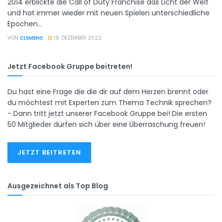
2014 erblickte die Call of Duty Franchise das Licht der Welt
und hat immer wieder mit neuen Spielen unterschiedliche
Epochen...
VON
CLEMENS
19. DEZEMBER 2022
Jetzt Facebook Gruppe beitreten!
Du hast eine Frage die die dir auf dem Herzen brennt oder
du möchtest mit Experten zum Thema Technik sprechen?
- Dann tritt jetzt unserer Facebook Gruppe bei! Die ersten
50 Mitglieder dürfen sich über eine Überraschung freuen!
JETZT BEITRETEN
Ausgezeichnet als Top Blog