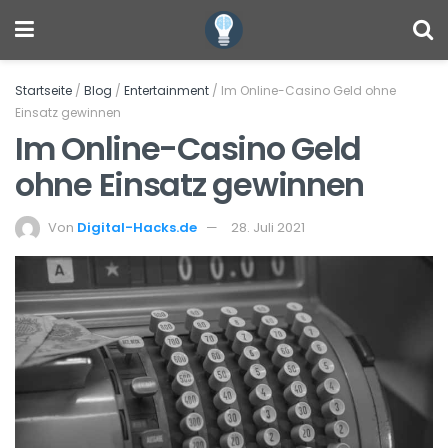
Startseite
/
Blog
/
Entertainment
/
Im Online-Casino Geld ohne
Einsatz gewinnen
Im Online-Casino Geld
ohne Einsatz gewinnen
Von
Digital-Hacks.de
28. Juli 2021