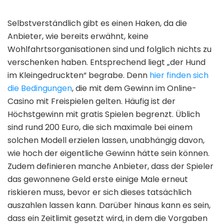
Selbstverständlich gibt es einen Haken, da die
Anbieter, wie bereits erwähnt, keine
Wohlfahrtsorganisationen sind und folglich nichts zu
verschenken haben. Entsprechend liegt „der Hund
im Kleingedruckten“ begrabe. Denn
hier finden sich
die Bedingungen
, die mit dem Gewinn im Online-
Casino mit Freispielen gelten. Häufig ist der
Höchstgewinn mit gratis Spielen begrenzt. Üblich
sind rund 200 Euro, die sich maximale bei einem
solchen Modell erzielen lassen, unabhängig davon,
wie hoch der eigentliche Gewinn hätte sein können.
Zudem definieren manche Anbieter, dass der Spieler
das gewonnene Geld erste einige Male erneut
riskieren muss, bevor er sich dieses tatsächlich
auszahlen lassen kann. Darüber hinaus kann es sein,
dass ein Zeitlimit gesetzt wird, in dem die Vorgaben