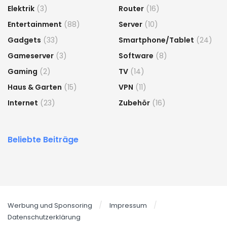
Elektrik
(3)
Router
(16)
Entertainment
(88)
Server
(10)
Gadgets
(33)
Smartphone/Tablet
(24)
Gameserver
(3)
Software
(8)
Gaming
(2)
TV
(14)
Haus & Garten
(15)
VPN
(11)
Internet
(23)
Zubehör
(16)
Beliebte Beiträge
Werbung und Sponsoring
Impressum
Datenschutzerklärung