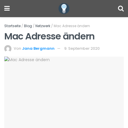
Startseite
/
Blog
/
Netzwerk
/
Mac Adresse ändern
Mac Adresse ändern
Von
Jana Bergmann
9. September 2020