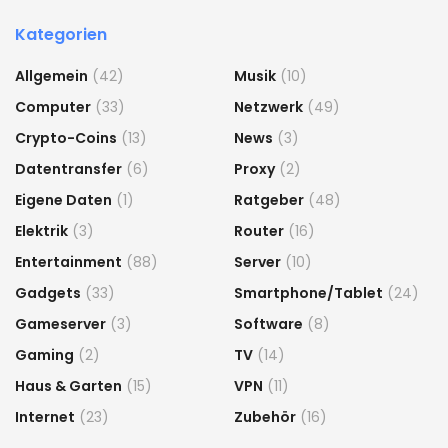
Kategorien
Allgemein
(42)
Musik
(10)
Computer
(33)
Netzwerk
(49)
Crypto-Coins
(13)
News
(3)
Datentransfer
(6)
Proxy
(2)
Eigene Daten
(1)
Ratgeber
(48)
Elektrik
(3)
Router
(16)
Entertainment
(88)
Server
(10)
Gadgets
(33)
Smartphone/Tablet
(24)
Gameserver
(3)
Software
(8)
Gaming
(2)
TV
(14)
Haus & Garten
(15)
VPN
(11)
Internet
(23)
Zubehör
(16)