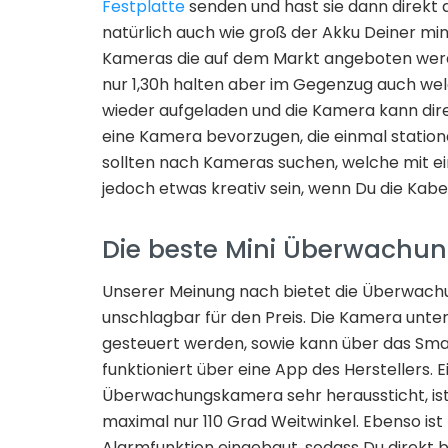
Festplatte
senden und hast sie dann direkt 
natürlich auch wie groß der Akku Deiner mi
Kameras die auf dem Markt angeboten werde
nur 1,30h halten aber im Gegenzug auch welc
wieder aufgeladen und die Kamera kann dire
eine Kamera bevorzugen, die einmal station
sollten nach Kameras suchen, welche mit 
jedoch etwas kreativ sein, wenn Du die Kab
Die beste Mini Überwachu
Unserer Meinung nach bietet die Überwach
unschlagbar für den Preis. Die Kamera unt
gesteuert werden, sowie kann über das Sm
funktioniert über eine App des Herstellers. E
Überwachungskamera sehr heraussticht, ist
maximal nur 110 Grad Weitwinkel. Ebenso is
Alarmfunktion eingebaut, sodass Du direkt b