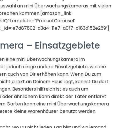
Auswahl an mini Überwachungskameras mit vielen
u sprechen kommen.[amazon_link
Q‘ template=’ProductCarousel‘
ink_id=’e7d87802-d3a4-11e7-a0f7-c183d152e269′]
mera – Einsatzgebiete
ten eine mini Überwachungskamera im
bt jedoch einige andere Einsatzgebiete, welche
ndern auch von Dir erhöhen kann. Wenn Du zum
nicht direkt an Deinem Haus liegt, kannst Du dort
en. Besonders hilfreich ist es auch um
i oder ähnlichem kann direkt der Täter entlarvt
dem Garten kann eine mini Überwachungskamera
etete kleine Warenhäuser benutzt werden.
bracht, wo Du nicht jeden Tag bist und wo jemand