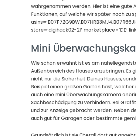
wahrgenommen werden. Hier ist eine gute 
Funktionen, auf welche wir später noch z
asins=’B07F72G9BW,B07HRB3MJ4,B07R66JHJ
store=’digihack02-21′ marketplace=’DE‘ l
Mini Überwachungska
Wie schon erwähnt ist es am naheliegends
Außenbereich des Hauses anzubringen. Es gi
nicht nur die Sicherheit Deines Hauses, so
Beispiel einen großen Garten hast, welcher 
auch eine mini Überwachungskamera anbring
Sachbeschädigung zu verhindern. Bei Graffit
und zur Anzeige gebracht werden. Neben 
auch gut für Garagen oder bestimmte gemi
Grundsätzlich ist sie überall dort gut ange