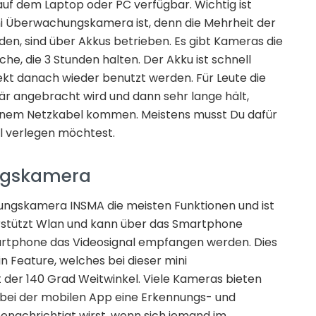
auf dem Laptop oder PC verfügbar. Wichtig ist
ni Überwachungskamera ist, denn die Mehrheit der
n, sind über Akkus betrieben. Es gibt Kameras die
he, die 3 Stunden halten. Der Akku ist schnell
kt danach wieder benutzt werden. Für Leute die
är angebracht wird und dann sehr lange hält,
einem Netzkabel kommen. Meistens musst Du dafür
el verlegen möchtest.
ngskamera
ungskamera INSMA die meisten Funktionen und ist
erstützt Wlan und kann über das Smartphone
artphone das Videosignal empfangen werden. Dies
in Feature, welches bei dieser mini
 der 140 Grad Weitwinkel. Viele Kameras bieten
t bei der mobilen App eine Erkennungs- und
enachrichtigt wirst, wenn sich jemand im