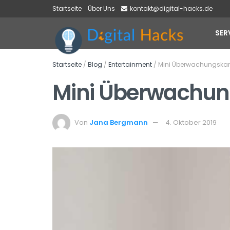
Startseite
Über Uns
kontakt@digital-hacks.de
SER
Startseite
/
Blog
/
Entertainment
/
Mini Überwachungska
Mini Überwachu
Von
Jana Bergmann
4. Oktober 2019