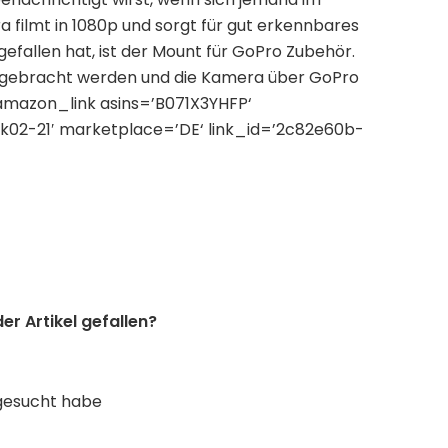
 filmt in 1080p und sorgt für gut erkennbares
gefallen hat, ist der Mount für GoPro Zubehör.
 angebracht werden und die Kamera über GoPro
amazon_link asins=’B071X3YHFP‘
ck02-21′ marketplace=’DE‘ link_id=’2c82e60b-
der Artikel gefallen?
gesucht habe