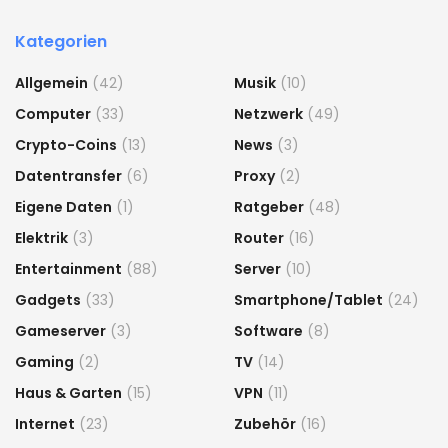
Kategorien
Allgemein
(42)
Musik
(10)
Computer
(33)
Netzwerk
(49)
Crypto-Coins
(13)
News
(3)
Datentransfer
(6)
Proxy
(2)
Eigene Daten
(1)
Ratgeber
(48)
Elektrik
(3)
Router
(16)
Entertainment
(88)
Server
(10)
Gadgets
(33)
Smartphone/Tablet
(24)
Gameserver
(3)
Software
(8)
Gaming
(2)
TV
(14)
Haus & Garten
(15)
VPN
(11)
Internet
(23)
Zubehör
(16)