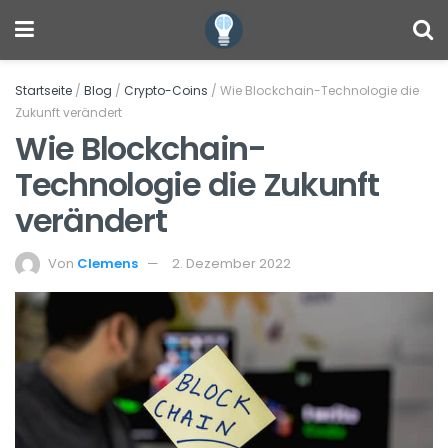
Startseite
/
Blog
/
Crypto-Coins
/
Wie Blockchain-Technologie die
Zukunft verändert
Wie Blockchain-
Technologie die Zukunft
verändert
Von
Clemens
2. Dezember 2022